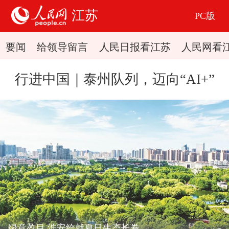
江苏
PC版
要闻
给领导留言
人民日报看江苏
人民网看
行进中国｜泰州队列，迈向“AI+”
绿意盈目 淮安绘就夏日生态长卷