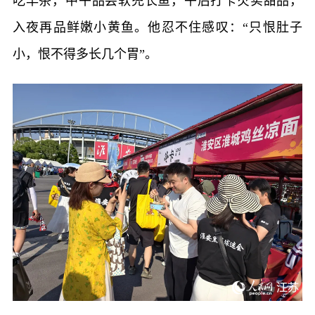
吃早茶，中午品尝软兜长鱼，午后打卡芡实甜品，
入夜再品鲜嫩小黄鱼。他忍不住感叹：“只恨肚子
小，恨不得多长几个胃”。