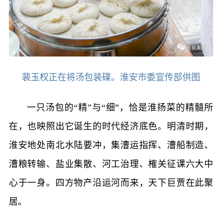
裴玉权正在将汤包装碟。淮安市委宣传部供图
一只汤包的“精”与“细”，恰是淮扬菜的精髓所
在，也映照出它诞生的时代经济底色。明清时期，
淮安地处南北水陆要冲，集漕运指挥、漕船制造、
漕粮转输、盐业集散、河工治理、榷关征课六大中
心于一身。四方物产沿运河而来，天下巨贾在此聚
居。