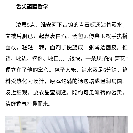
舌尖蕴藏哲学
凌晨5点，淮安河下古镇的青石板还沾着露水，
文楼后厨已升起袅袅白汽。汤包师傅裴玉权手执擀
面杖，轻轻一转，面剂子便旋成一张薄透圆皮。推
褶、收边、摘剂、收口……很快，一朵规整的“菊花”
便立在了他的掌心。包子入笼，沸水蒸足6分钟，馅
料受热化为汤汁，原本饱满的汤包塌成温润扁圆。
凑近细观，皮衣晶莹剔透，隐约可见流转的蟹黄，
清鲜香气扑鼻而来。