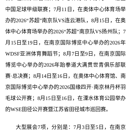
中国足球甲级联赛；7月11日，在奥体中心体育场举
办的2026“苏超”南京队VS连云港队，8月15日，在奥
体中心体育场举办的2026“苏超”南京队VS扬州队；7
月15日至19日，在南京国际博览中心举办的2026年
WDSF亚洲体育舞蹈节；8月7日至9日，在南京国际
博览中心举办的2026年跆拳道大满贯世青俱乐部联
赛·总决赛；8月14日至16日，在奥体中心体育馆、南
京国际博览中心举办的2026国缘四开·南京林丹杯羽
毛球公开赛；8月15日至16日，在溧水体育公园举办
的WSE田径公开赛暨江苏省田径城市巡回赛。
大型展会7项，分别是：7月3日至5日，在南京