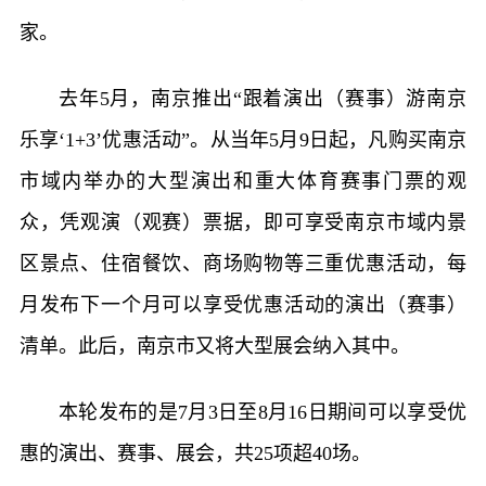
家。
去年5月，南京推出“跟着演出（赛事）游南京
乐享‘1+3’优惠活动”。从当年5月9日起，凡购买南京
市域内举办的大型演出和重大体育赛事门票的观
众，凭观演（观赛）票据，即可享受南京市域内景
区景点、住宿餐饮、商场购物等三重优惠活动，每
月发布下一个月可以享受优惠活动的演出（赛事）
清单。此后，南京市又将大型展会纳入其中。
本轮发布的是7月3日至8月16日期间可以享受优
惠的演出、赛事、展会，共25项超40场。