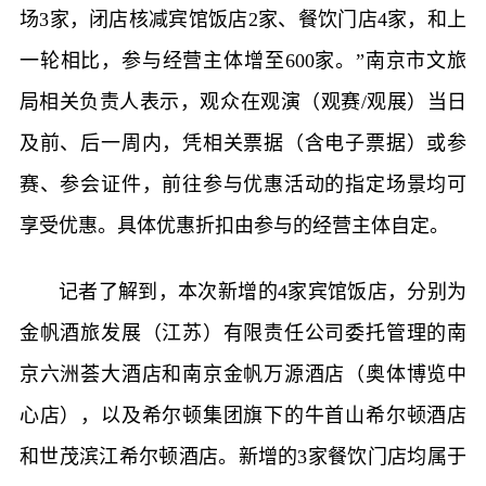
场3家，闭店核减宾馆饭店2家、餐饮门店4家，和上
一轮相比，参与经营主体增至600家。”南京市文旅
局相关负责人表示，观众在观演（观赛/观展）当日
及前、后一周内，凭相关票据（含电子票据）或参
赛、参会证件，前往参与优惠活动的指定场景均可
享受优惠。具体优惠折扣由参与的经营主体自定。
记者了解到，本次新增的4家宾馆饭店，分别为
金帆酒旅发展（江苏）有限责任公司委托管理的南
京六洲荟大酒店和南京金帆万源酒店（奥体博览中
心店），以及希尔顿集团旗下的牛首山希尔顿酒店
和世茂滨江希尔顿酒店。新增的3家餐饮门店均属于