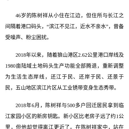
46岁的陈树祥从小住在江边，但住所与长江之
间隔着港口码头，“滨江不见江，近水不亲水”，曾备
受噪声、粉尘困扰。
2018年以来，随着狼山港区2.62公里港口岸线及
1980亩陆域土地码头生产功能全部腾退，重新调整
为生活生态岸线，还江于民、还岸于民、还景于
民，五山地区滨江片区从工业锈带变身生态秀带。
2018年6月，陈树祥与500多户回迁居民拿到临
江家园小区的新房钥匙。新小区比老房子远了约1公
里，但他却觉得离江更近了。在陈树祥家中，站在