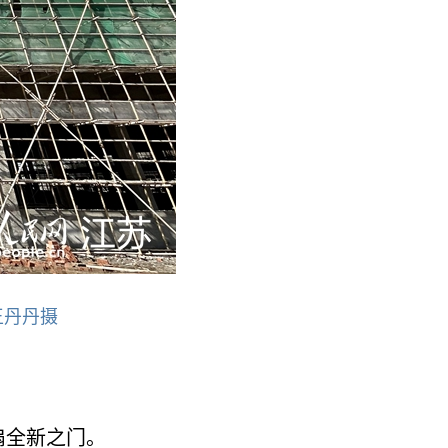
王丹丹摄
扇全新之门。