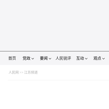
首页
党政
要闻
人民锐评
互动
观点
人民网
>>
江苏频道